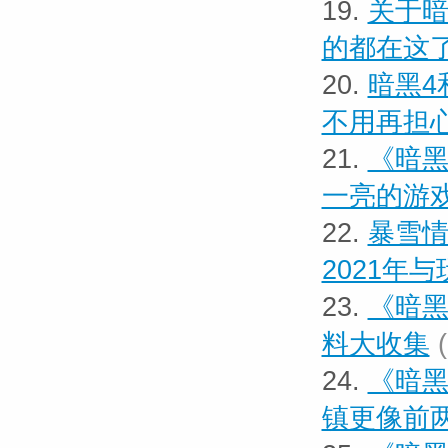
19.
关于暗
的都在这
20.
暗黑4
不用再担
21.
《暗黑
一亮的游
22.
暴雪情
2021年
23.
《暗黑
料大收集
24.
《暗黑
镇更像前