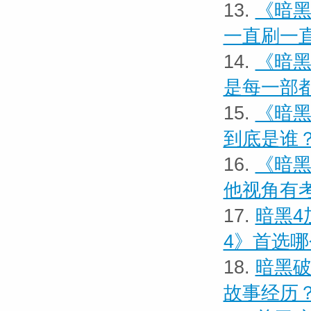
13.
《暗黑
一直刷一
14.
《暗黑
是每一部
15.
《暗黑
到底是谁
16.
《暗黑
他视角有
17.
暗黑4
4》首选
18.
暗黑破
故事经历